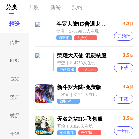
分类
开服
新游
预约
3.3
精选
斗罗大陆H5普通鬼服-魂环服
折
动漫 | 57519915人在玩
开始玩
魂环服
人少好霸服
传世
3.5
荣耀大天使-混硬核服
折
RPG
奇迹 | 214753人在玩
下载
混硬核服
一人三职
GM
3.5
新斗罗大陆-免费版
折
二次元 | 31746人在玩
竖屏
下载
领取SP唐三
横屏
3.5
无名之辈H5-飞絮服
折
开箱 | 81826人在玩
开始玩
充值返币
充值50保底90币
开箱